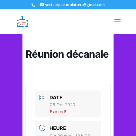
secteurpastoralattert@gmail.com
Réunion décanale
DATE
06 Oct 2020
Expired!
HEURE
9 h 30 min - 12 h 00